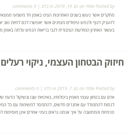
Posted by
אסתי
on נוב 19, 2019 in
בלוג
|
0 comments
מחקרים אשר נעשו בשנים האחרונות הציגו באופן חד משמעי ממצאים 
להעניק לגוף ולנפש טיפולים מצוינים אשר יאפשרו לכם לחיות טוב יות
בעשור האחרון המודעות הציבורית לגבי בריאות הנפש עלתה באופן מ
חיזוק הבטחון העצמי, ניקוי רעלים
Posted by
אסתי
on נוב 7, 2019 in
בלוג
|
0 comments
אדם עם בטחון עצמי מאמין ביכולותיו, באיכויות שבו ובשיקול הדעת 
לנסות להתמודד עם אתגרים חדשים, להתמסר למשימות עם כל המשאבי
פנימיות והמחשבה על איך אנחנו נראים בעיני אחרים אינן מוסיפות 