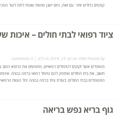
קמטים גדולים יותר. עם זאת, היום ישנן שיטות שונות לתת לעור הפנים 
ציוד רפואי לבתי חולים – איכות 
Posted by
אסתי
on נוב 25, 2019 in
בלוג
|
0 comments
מטופלים אשר זקוקים לטיפולים רפואיים, מחפשים את הרופא הטוב בי
חשוב, את בית החולים שיספק להם טיפול רפואי ברמה גבוהה. איכותו
המטופלים בבתי החולים. בעזרת ציוד ברמה גבוהה יכול הצוות הרפואי ל
גוף בריא נפש בריאה