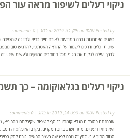
ניקוי רעלים לשיפור מראה עור הפנ
Posted by
אסתי
on אוק 31, 2019 in
בלוג
|
0 comments
בשנים האחרונות גברה המודעות לאורח חיים בריא ולתזונה שמטיבה עם 
שיטות, כלים ודרכים לשמור על המראה האסתטי, להרגיש טוב מבפנים 
לדרך יעילה לנקות את הגוף מכל החומרים המזיקים ולעשות שינוי. זה ק
ניקוי רעלים בגלאוקומה – כך תשמ
Posted by
אסתי
on ספט 24, 2019 in
בלוג
|
0 comments
אובחנתם כסובלים מגלאוקומה? בנוסף לטיפול שקיבלתם מהרופא, ניק
היא מחלת עיניים, מתרחשת, ברוב המקרים, בקרב האוכלוסייה המבוגרת
הנוזל התוך עיני. לחץ זה גורם לפגיעה בעצב הראייה וגורם לנזק בסיב