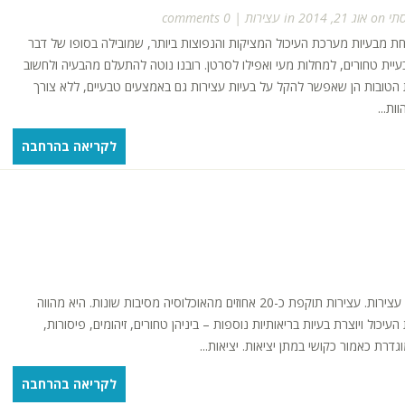
תי
on אוג 21, 2014 in
עצירות
|
0 comments
חת מבעיות מערכת העיכול המציקות והנפוצות ביותר, שמובילה בסופו של דבר
עיית טחורים, למחלות מעי ואפילו לסרטן. רובנו נוטה להתעלם מהבעיה ולחשוב
ת הטובות הן שאפשר להקל על בעיות עצירות גם באמצעים טבעיים, ללא צורך
ות...
לקריאה בהרחבה
אחת ההפרעות הכי שכיחות בכל הקשור לתפקוד מערכת העיכול היא עצירות. עצירות תוקפת כ-20 אחוזים מהאוכלוסיה מסיבות שונות. היא מהווה
ול ויוצרת בעיות בריאותיות נוספות – ביניהן טחורים, זיהומים, פיסורות,
דרת כאמור כקושי במתן יציאות. יציאות...
לקריאה בהרחבה