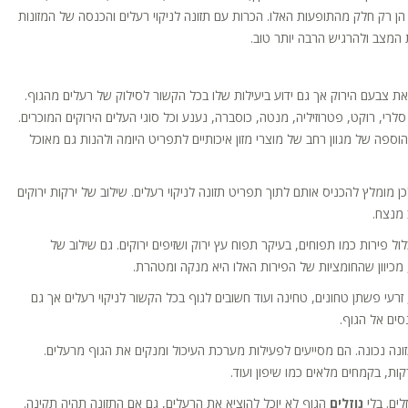
 הן רק חלק מהתופעות האלו. הכרות עם תזונה לניקוי רעלים והכנסה של המזונות
 המצב ולהרגיש הרבה יותר טוב.
את צבעם הירוק אך גם ידוע ביעילות שלו בכל הקשור לסילוק של רעלים מהגוף.
 סלרי, רוקט, פטרוזיליה, מנטה, כוסברה, נענע וכל סוגי העלים הירוקים המוכרים.
ספה של מגוון רחב של מוצרי מזון איכותיים לתפריט היומה ולהנות גם מאוכל
 מומלץ להכניס אותם לתוך תפריט תזונה לניקוי רעלים. שילוב של ירקות ירוקים
 מנצח.
ול פירות כמו תפוחים, בעיקר תפוח עץ ירוק ושזיפים ירוקים. גם שילוב של
, מכיוון שהחומציות של הפירות האלו היא מנקה ומטהרת.
ם, זרעי פשתן טחונים, טחינה ועוד חשובים לגוף בכל הקשור לניקוי רעלים אך גם
סים אל הגוף.
זונה נכונה. הם מסייעים לפעילות מערכת העיכול ומנקים את הגוף מרעלים.
ות, בקמחים מלאים כמו שיפון ועוד.
ים. בלי
נוזלים
הגוף לא יוכל להוציא את הרעלים, גם אם התזונה תהיה תקינה.