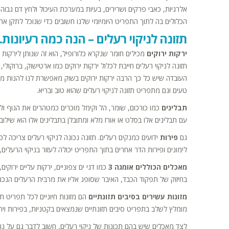
אלרגיות, כאבי פרקים ושרירים, בעיות במערכת העיכול ולחץ דם גבוה
הכלולים בה לתוך התפריט היומיומי שלנו חשובים כדי שנוכל לתקן את
תזונה לניקוי רעלים – הנה כמה רעיונות.
ירקות ירוקים
מכילים חומר שנקרא כלורופיל, הוא זה שנותן לירקות 
תזונה לניקוי רעלים חייבת לכלול ירקות ירוקים כמו ארטישוק, ברוקולי,
העובדה שיש כל כך הרבה ירקות ירוקים בשוק מאפשרת לנו להנות מהו
טעים וגם מתפריט תזונה לניקוי רעלים שהוא טוב ובריא.
תבלינים
כמו כורכום, שומר, הל וקימל מוכרים כמטהרים את הגוף ולכן
עם תבלינים אלו בסלט או אורז מלא ומתובלן בתבלינים אלו הוא שילוב
גם
פירות
ידועים כמנקים רעלים. תזונה נכונה לניקוי רעלים צריכה לכל
לימונים ופירות הדר אחרים בתוך התפריט יכולה לעזור בניקוי הרעלים
מאכלים הכוללים אומגה 3
כמו דגי ים צפוניים, ירקות עליים ירוקי
בחיזוק של תפקוד הכבד, האיבר שסופג אליו את מרבית הרעלים הנכנ
מזונות עשירים בסיבים תזונתיים
הם מזונות חיוניים לכל תפריט ת
מומלץ לשלב בתפריט סיבים תזונתיים שנמצאים בקטניות, בפירות וירק
לצד מאכלים שיש בהם תכונות של ניקוי רעלים, חשוב לדבר גם על נוזל