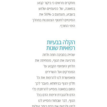
מחקרים מראים כי ביקור קבוע
בסאונה, של כפעמיים-שלוש
בשבוע, מצמצם ב-50% את
הסיכויים לחטוף הצטננות במהלך
הימי החורף.
הקלה בבעיות
רפואיות שונות
שהייה בסביבה חמה ולחה
מרגיעה את הגוף, מפחיתה את
הלחץ היומיומי הקבוע על
המפרקים ועל השרירים
ומאפשרת לנו להרפות את כל
חלקי הגוף בניחותא. מעבר לכך
החום בסאונה מסייע להרחבת כלי
הדם ולהגברת זרימת הדם בכל
הגוף, דבר שבתורו מסייע לנו
לסנן ולנקות את הדם ביתר יעילות