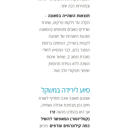
ובמהירות רבה יותר.
תוצאות השהייה בסאונה
–
הקלה על דלקות פרקים, שחרור
שרירים כואבים ותפוסים (הסאונה
מונעת היווצרות של חומצה
לקטית בשריר), הפחתה ברמות
הסוכר בדם, דבר המסייע לחולי
סוכרת מסוג 2; שיפור איכות
השינה ללא נטילת תרופות;
שיפור תפקודי הלב ועוד.
סיוע לירידה במשקל
אומנם סאונה אינה תחליף לאורח
חיים נכון מבחינת אכילה ושתייה,
אך היא בהחלט מהווה
זרז
(קטליזטור) המאפשר להשיל
כמה קילוגרמים עודפים
. מכיוון