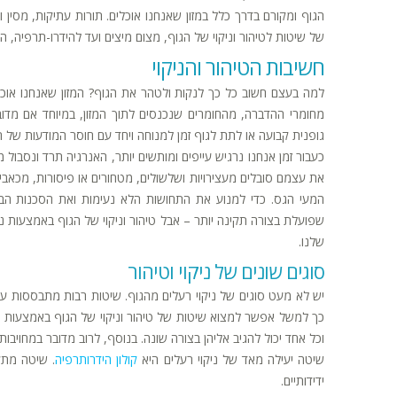
הגוף ומקורם בדרך כלל במזון שאנחנו אוכלים. תורות עתיקות, מסין 
של שיטות לטיהור וניקוי של הגוף, מצום מיצים ועד להידרו-תרפיה, 
חשיבות הטיהור והניקוי
למה בעצם חשוב כל כך לנקות ולטהר את הגוף? המזון שאנחנו אוכלי
מחומרי ההדברה, מהחומרים שנכנסים לתוך המזון, במיוחד אם מדוב
גופנית קבועה או לתת לגוף זמן למנוחה ויחד עם חוסר המודעות של ר
כעבור זמן אנחנו נרגיש עייפים ומותשים יותר, האנרגיה תרד ונסבול
את עצמם סובלים מעצירויות ושלשולים, מטחורים או פיסורות, מכאבי 
המעי הגס. כדי למנוע את התחושות הלא נעימות ואת הסכנות הברי
שפועלת בצורה תקינה יותר – אבל טיהור וניקוי של הגוף באמצעות ני
שלנו.
סוגים שונים של ניקוי וטיהור
יש לא מעט סוגים של ניקוי רעלים מהגוף. שיטות רבות מתבססות ע
כך למשל אפשר למצוא שיטות של טיהור וניקוי של הגוף באמצעות אכיל
וכל אחד יכול להגיב אליהן בצורה שונה. בנוסף, לרוב מדובר במחויב
שיטה יעילה מאד של ניקוי רעלים היא
קולון הידרותרפיה
. שיטה מתק
ידידותיים.