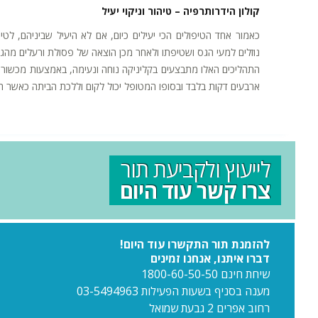
קולון הידרותרפיה – טיהור וניקוי יעיל
כאמור אחד הטיפולים הכי יעילים כיום, אם לא היעיל שביניהם, לטי
נוזלים למעי הגס ושטיפתו ולאחר מכן הוצאה של פסולת ורעלים מהגו
התהליכים האלו מתבצעים בקליניקה נוחה ונעימה, באמצעות מכשור מ
ארבעים דקות בלבד ובסופו המטופל יכול לקום וללכת הביתה כאשר 
לייעוץ ולקביעת תור
צרו קשר עוד היום
להזמנת תור התקשרו עוד היום!
דברו איתנו, אנחנו זמינים
שיחת חינם 1800-60-50-50
מענה בסניף בשעות הפעילות 03-5494963
רחוב אפרים 2 גבעת שמואל