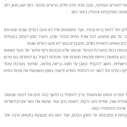
ועד למצרים העתיקה, סבבו סביב מדע סילוק הרעלים מהגוף. כיום ישנן מגוון רחב
השיטה המתקדמת והיעילה ביותר כיום.
ם יכול להיות בריא ונהדר, אבל מתווספים אליו לא מעט רעלים שונים שמגיעים
ר על מזון מתועש. לצד אורח החיים המהיר שלנו, היעדר הזמן לעסוק בפעילות
בים מאיתנו לשתיית נוזלים, מתבצרים בגוף לא מעט רעלים שונים.
 מבעיות רבות במערכת העיכול. אנשים שלא מבצעים ניקוי וטיהור של הגוף מוצאים
בטן ותחושת נפיחות ומבעיות חמורות יותר שיכולות להוביל גם למחלות כמו סרטן
אותיות, חשוב להקפיד כמובן על תזונה בריאה ומלאה, שתיצור מערכת עיכול
קוי רעלים יכול לעזור לנו להתחיל מחדש ולשפר באופן משמעותי את איכות החיים
ל תפריט מסוים שהמטופל צריך להתמיד בו למשך כמה ימים ועד לכמה שבועות.
ת אורז, שתיית מיצי ירקות, דיאטת כרוב ועוד. שיטות אלו מאד אינדיבידואליות
ות ארוכה וההתמדה קשה.
דמת זו מתבססת על החוקן הקדום, אבל היום היא מבוצעת בתנאים הרבה יותר